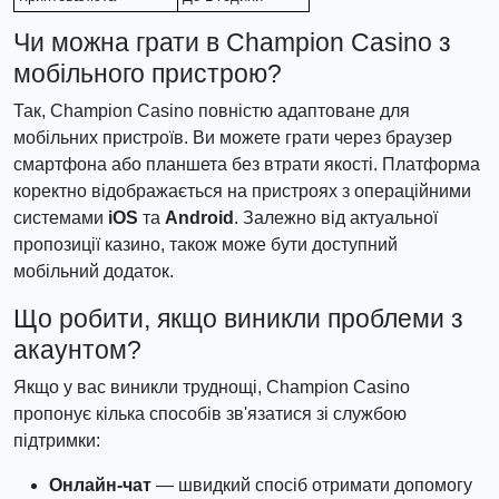
Чи можна грати в Champion Casino з
мобільного пристрою?
Так, Champion Casino повністю адаптоване для
мобільних пристроїв. Ви можете грати через браузер
смартфона або планшета без втрати якості. Платформа
коректно відображається на пристроях з операційними
системами
iOS
та
Android
. Залежно від актуальної
пропозиції казино, також може бути доступний
мобільний додаток.
Що робити, якщо виникли проблеми з
акаунтом?
Якщо у вас виникли труднощі, Champion Casino
пропонує кілька способів зв'язатися зі службою
підтримки:
Онлайн-чат
— швидкий спосіб отримати допомогу