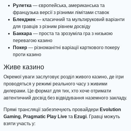
Рулетка
— європейська, американська та
французька версії з різними лімітами ставок
Блекджек
— класичний та мультируковий варіанти
для гравців з різним рівнем досвіду
Баккара
— проста та зрозуміла гра з низькою
перевагою казино
Покер
— різноманітні варіації карткового покеру
проти казино
Живе казино
Окремої уваги заслуговує розділ живого казино, де ігри
проводяться у режимі реального часу з живими
дилерами. Це формат для тих, хто хоче отримати
автентичний досвід без відвідування наземного закладу.
Прямі трансляції забезпечують провайдери
Evolution
Gaming
,
Pragmatic Play Live
та
Ezugi
. Гравці можуть
взяти участь у: