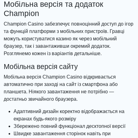
Мобільна версія та додаток
Champion
Champion Casino забезпечує повноцінний доступ до ігор
та функцій платформи з мобільних пристроїв. Гравці
можуть користуватися казино як через мобільний
браузер, так і завантаживши окремий додаток.
Розглянемо кожен із варіантів детальніше.
Мобільна версія сайту
Мобільна версія Champion Casino відкривається
автоматично при заході на сайт із смартфона або
планшета. Ніякого завантаження не потрібно —
достатньо звичайного браузера.
Адаптивний дизайн коректно відображається на
екранах будь-якого розміру
Збережено повний функціонал десктопної версії
Швидке завантаження сторінок навіть при