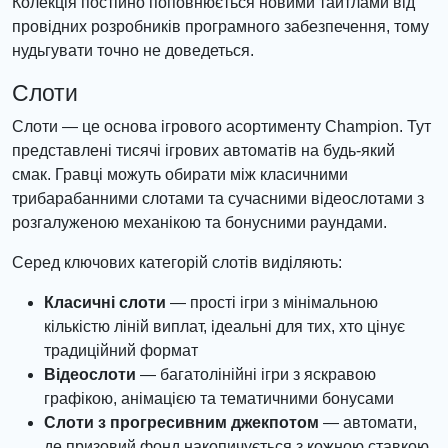
Колекція постійно поповнюється новими тайтлами від
провідних розробників програмного забезпечення, тому
нудьгувати точно не доведеться.
Слоти
Слоти — це основа ігрового асортименту Champion. Тут
представлені тисячі ігрових автоматів на будь-який
смак. Гравці можуть обирати між класичними
трибарабанними слотами та сучасними відеослотами з
розгалуженою механікою та бонусними раундами.
Серед ключових категорій слотів виділяють:
Класичні слоти
— прості ігри з мінімальною
кількістю ліній виплат, ідеальні для тих, хто цінує
традиційний формат
Відеослоти
— багатолінійні ігри з яскравою
графікою, анімацією та тематичними бонусами
Слоти з прогресивним джекпотом
— автомати,
де призовий фонд накопичується з кожною ставкою