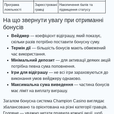
Програма
Зареєстровані
Накопичення балів та
лояльності
гравці
підвищення статусу
На що звернути увагу при отриманні
бонусів
Вейджер
— коефіцієнт відіграшу, який показує,
скільки разів потрібно поставити бонусну суму.
Термін дії
— більшість бонусів мають обмежений
час використання.
Мінімальний депозит
— для активації деяких акцій
потрібна певна сума поповнення.
Ігри для відіграшу
— не всі ігри зараховуються до
виконання умов вейджеру однаково.
Максимальна сума виведення
— частина бонусів
має ліміт на виплату виграшу.
Загалом бонусна система Champion Casino виглядає
збалансовано та орієнтована на різні категорії гравців.
Головне — уважно читати правила кожної акції, щоб