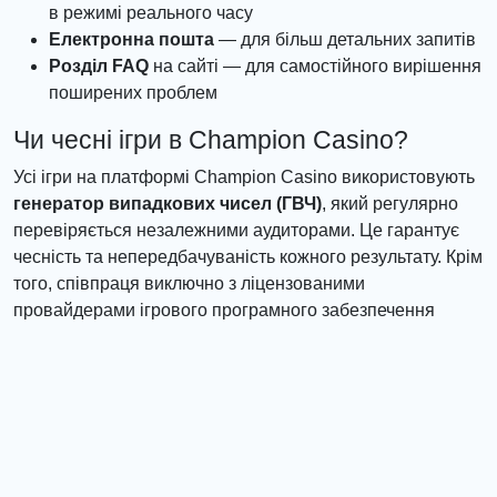
в режимі реального часу
Електронна пошта
— для більш детальних запитів
Розділ FAQ
на сайті — для самостійного вирішення
поширених проблем
Чи чесні ігри в Champion Casino?
Усі ігри на платформі Champion Casino використовують
генератор випадкових чисел (ГВЧ)
, який регулярно
перевіряється незалежними аудиторами. Це гарантує
чесність та непередбачуваність кожного результату. Крім
того, співпраця виключно з ліцензованими
провайдерами ігрового програмного забезпечення
додатково підтверджує надійність платформи.