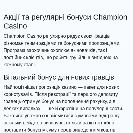
Акції та регулярні бонуси Champion
Casino
Champion Casino регулярно радує своїх гравців
різноманітними акціями та бонусними пропозиціями.
Програма заохочень охоплює як новачків, так і
постійних клієнтів, що робить гру більш вигідною на
кожному етапі.
Вітальний бонус для нових гравців
Найпомітніша пропозиція казино — пакет для нових
користувачів. Після реєстрації та першого депозиту
гравець отримує бонус на поповнення рахунку, а в
деяких випадках — ще й фріспіни на популярні слоти.
Важливо уважно ознайомитися з умовами відіграшу,
оскільки вейджер визначає, скільки разів потрібно
поставити бонусну суму перед виведенням коштів.